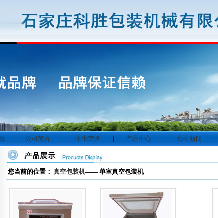
 页
|
公司简介
|
企业荣誉
|
产品中心
|
公司新闻
|
您当前的位置：
真空包装机
—— 单室真空包装机