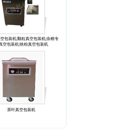
空包装机|颗粒真空包装机|杂粮专
真空包装机|铁粉真空包装机
茶叶真空包装机