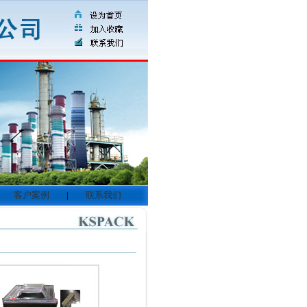
客户案例
|
联系我们