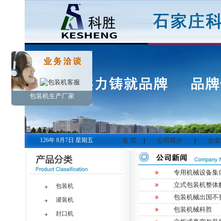
包装机生产厂家
126年 8月7日 星期五
首 页
|
公司简介
|
企业
专用机械设备集
立式包装机整体
包装机
包装机械出国不
灌装机
包装机械科胜
封口机