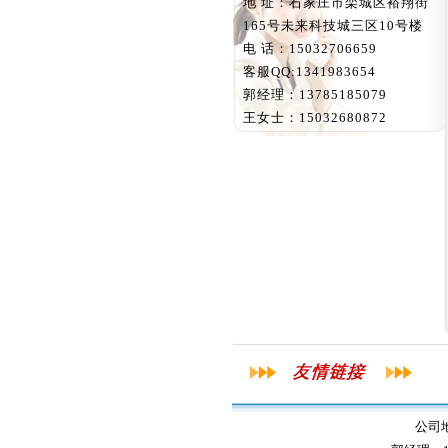
地 址：石家庄市栾城区裕翔街
165号未来科技城三区10号楼
电 话：15032706659
客服QQ:1341983654
郭经理：13785185079
王女士：15032680872
公司地