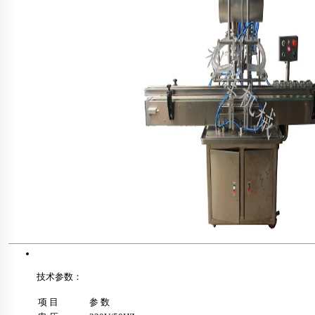
技术参数：
项 目
参 数