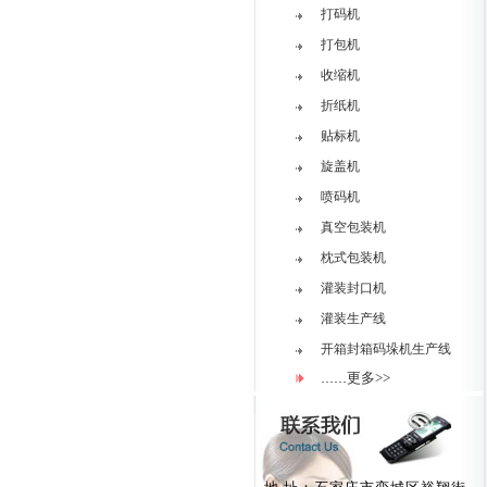
打码机
打包机
收缩机
折纸机
贴标机
旋盖机
喷码机
真空包装机
枕式包装机
灌装封口机
灌装生产线
开箱封箱码垛机生产线
更多>>
……