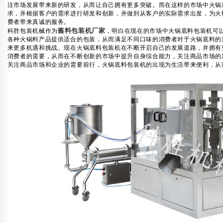
注市场发展带来新的研发，从而让自己拥有更多突破。而在这样的市场中火锅
求，并根据客户的需求进行研发和创新，并做到从客户的实际需求出发，为火
费者带来真诚的服务。
酱料包装机厂家
科胜包装机械作为
，明白在现在的市场中火锅底料包装机可
各种火锅料产品提供适合的包装，从而满足不同口味的消费者对于火锅底料的
来更多机遇和挑战。现在火锅底料包装机在不断开启自己的发展道路，并拥有
消费者的需要，从而在不断创新的市场中提升自身综合能力，关注商品市场的
关注商品市场和企业的需要前行，火锅底料包装机的出现为生活带来便利，从